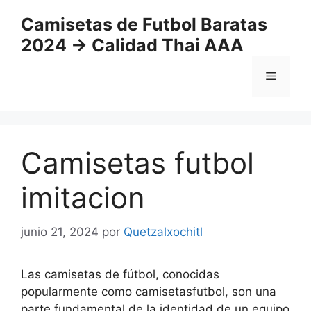
Saltar
Camisetas de Futbol Baratas
al
2024 → Calidad Thai AAA
contenido
Menú
Camisetas futbol
imitacion
junio 21, 2024
por
Quetzalxochitl
Las camisetas de fútbol, conocidas
popularmente como camisetasfutbol, son una
parte fundamental de la identidad de un equipo