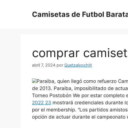
Saltar
al
Camisetas de Futbol Barat
contenido
comprar camiset
abril 7, 2024
por
Quetzalxochitl
Paraiba, quien llegó como refuerzo Ca
de 2013. Paraiba, imposibilitado de actuar
Torneo Postobón We por estar completo e
2022 23
mostrará credenciales durante lo
por el membership. “Los partidos amistoso
opción de actuar durante el campeonato of