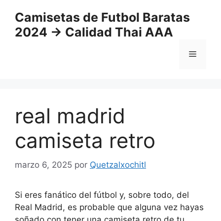
Saltar
Camisetas de Futbol Baratas
al
2024 → Calidad Thai AAA
contenido
Menú
real madrid
camiseta retro
marzo 6, 2025
por
Quetzalxochitl
Si eres fanático del fútbol y, sobre todo, del
Real Madrid, es probable que alguna vez hayas
soñado con tener una camiseta retro de tu